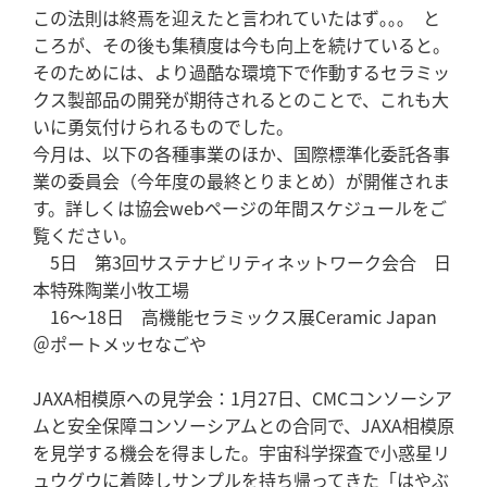
この法則は終焉を迎えたと言われていたはず｡｡｡ と
ころが、その後も集積度は今も向上を続けていると。
そのためには、より過酷な環境下で作動するセラミッ
クス製部品の開発が期待されるとのことで、これも大
いに勇気付けられるものでした。
今月は、以下の各種事業のほか、国際標準化委託各事
業の委員会（今年度の最終とりまとめ）が開催されま
す。詳しくは協会webページの年間スケジュールをご
覧ください。
5日 第3回サステナビリティネットワーク会合 日
本特殊陶業小牧工場
16～18日 高機能セラミックス展Ceramic Japan
＠ポートメッセなごや
JAXA相模原への見学会：1月27日、CMCコンソーシア
ムと安全保障コンソーシアムとの合同で、JAXA相模原
を見学する機会を得ました。宇宙科学探査で小惑星リ
ュウグウに着陸しサンプルを持ち帰ってきた「はやぶ