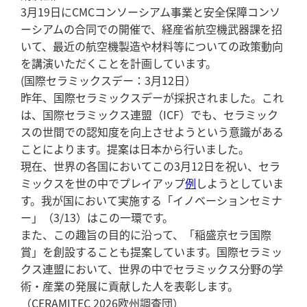
3月19日にCMCコンソーシアム事業と安全保障コンソ
ーシアムの合同での開催で、経産省航空機武器課を招
いて、最近の航空機製造や材料等についての政策動向
を講演いただくことを計画しています。
(国際セラミックスデー：3月12日）
昨年、国際セラミックスデーが採択されました。これ
は、国際セラミックス連盟（ICF）でも、セラミック
スの世間での認知度を向上させようという意識がある
ことによります。提案は日本から行いました。
現在、世界の各国においてこの3月12日を祝い、セラ
ミックスを世の中でプレイアップ
例
しようとしていま
す。我が国において実施する「イノベーションセミナ
ー」（3/13）はこの一環です。
また、この趣旨の目的に沿って、「稲盛京セラ国際
賞」を創設することも提案しています。国際セラミッ
クス連盟において、世界の中でセラミックス分野の学
術・産業の発展に貢献した人を表彰します。
（CERAMITEC 2026欧州調査団）