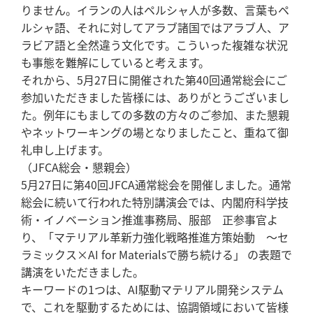
りません。イランの人はペルシャ人が多数、言葉もペ
ルシャ語、それに対してアラブ諸国ではアラブ人、ア
ラビア語と全然違う文化です。こういった複雑な状況
も事態を難解にしていると考えます。
それから、5月27日に開催された第40回通常総会にご
参加いただきました皆様には、ありがとうございまし
た。例年にもましての多数の方々のご参加、また懇親
やネットワーキングの場となりましたこと、重ねて御
礼申し上げます。
（JFCA総会・懇親会）
5月27日に第40回JFCA通常総会を開催しました。通常
総会に続いて行われた特別講演会では、内閣府科学技
術・イノベーション推進事務局、服部 正参事官よ
り、「マテリアル革新力強化戦略推進方策始動 ～セ
ラミックス×AI for Materialsで勝ち続ける」 の表題で
講演をいただきました。
キーワードの1つは、AI駆動マテリアル開発システム
で、これを駆動するためには、協調領域において皆様