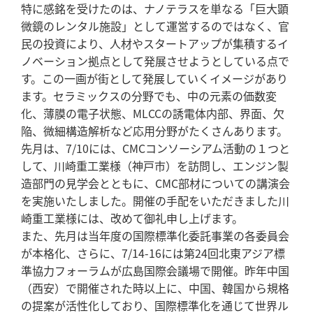
特に感銘を受けたのは、ナノテラスを単なる「巨大顕
微鏡のレンタル施設」として運営するのではなく、官
民の投資により、人材やスタートアップが集積するイ
ノベーション拠点として発展させようとしている点で
す。この一画が街として発展していくイメージがあり
ます。セラミックスの分野でも、中の元素の価数変
化、薄膜の電子状態、MLCCの誘電体内部、界面、欠
陥、微細構造解析など応用分野がたくさんあります。
先月は、7/10には、CMCコンソーシアム活動の１つと
して、川崎重工業様（神戸市）を訪問し、エンジン製
造部門の見学会とともに、CMC部材についての講演会
を実施いたしました。開催の手配をいただきました川
崎重工業様には、改めて御礼申し上げます。
また、先月は当年度の国際標準化委託事業の各委員会
が本格化、さらに、7/14-16には第24回北東アジア標
準協力フォーラムが広島国際会議場で開催。昨年中国
（西安）で開催された時以上に、中国、韓国から規格
の提案が活性化しており、国際標準化を通じて世界ル