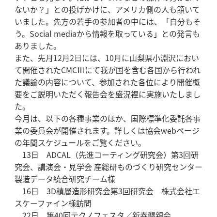
ないか？」との投げかけに、アメリカ側の人も頷いて
いました。先方の若手の参加者の中には、「自分もそ
う。Social mediaから情報を取っている」との発言も
ありました。
また、先月12月2日には、10月に山梨県小淵沢におい
て開催されたCMCⅢにて我が国を含む各国から行われ
た議論の内容について、参加された各位により開催概
要をご説明いただく報告会を盛況裡に実施いたしまし
た。
今月は、以下の各種事業のほか、国際標準化委託各事
業の委員会が開催されます。詳しくは協会webページ
の年間スケジュールをご覧ください。
13日 ADCAL（先進コーティング研究会）第3回研
究会、講演会・見学会 産総研ものづくり研究センター
製造データ統合研究チーム様
16日 3D積層造形研究会第3回研究会 株式会社エ
スケーファイン様訪問
22日 第40回テクノフェスタ／新春懇親会