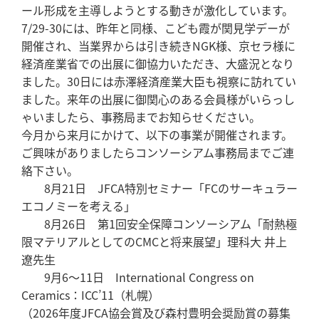
ール形成を主導しようとする動きが激化しています。
7/29-30には、昨年と同様、こども霞が関見学デーが
開催され、当業界からは引き続きNGK様、京セラ様に
経済産業省での出展に御協力いただき、大盛況となり
ました。30日には赤澤経済産業大臣も視察に訪れてい
ました。来年の出展に御関心のある会員様がいらっし
ゃいましたら、事務局までお知らせください。
今月から来月にかけて、以下の事業が開催されます。
ご興味がありましたらコンソーシアム事務局までご連
絡下さい。
8月21日 JFCA特別セミナー「FCのサーキュラー
エコノミーを考える」
8月26日 第1回安全保障コンソーシアム「耐熱極
限マテリアルとしてのCMCと将来展望」理科大 井上
遼先生
9月6～11日 International Congress on
Ceramics：ICC’11（札幌）
（2026年度JFCA協会賞及び森村豊明会奨励賞の募集