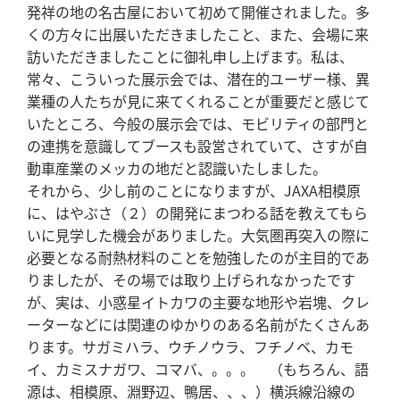
発祥の地の名古屋において初めて開催されました。多
くの方々に出展いただきましたこと、また、会場に来
訪いただきましたことに御礼申し上げます。私は、
常々、こういった展示会では、潜在的ユーザー様、異
業種の人たちが見に来てくれることが重要だと感じて
いたところ、今般の展示会では、モビリティの部門と
の連携を意識してブースも設営されていて、さすが自
動車産業のメッカの地だと認識いたしました。
それから、少し前のことになりますが、JAXA相模原
に、はやぶさ（２）の開発にまつわる話を教えてもら
いに見学した機会がありました。大気圏再突入の際に
必要となる耐熱材料のことを勉強したのが主目的であ
りましたが、その場では取り上げられなかったです
が、実は、小惑星イトカワの主要な地形や岩塊、クレ
ーターなどには関連のゆかりのある名前がたくさんあ
ります。サガミハラ、ウチノウラ、フチノベ、カモ
イ、カミスナガワ、コマバ、。。。 （もちろん、語
源は、相模原、淵野辺、鴨居、、、）横浜線沿線の