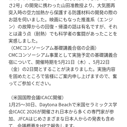
さ2号」の開発に携わった山田准教授より、大気圏再
突入時の空力加熱から保護する防護材料の開発の際の
お話を伺いました。映画にもなった推進系（エンジ
ン）の故障からの回復・帰還の話は有名ですが、それ
とは違う点（耐熱）でも科学者の奮闘があったことを
実感しました。
（CMCコンソーシアム基礎講義合宿の企画）
CMCコンソーシアム事業として実施予定の基礎講義合
宿について、開催時期を5月21日（木）、5月22日
（金）の2日間とすることが決まりました。実施内容
を固めたところで皆様にご案内申し上げますので、奮
ってご参加ください。
（米国国際会議ICACC開催）
1月25～30日、Daytona Beachで米国セラミックス学
会ICACC 2026が開催され日本から多くの専門家が参
加、JFCAはじめさまざまな日本人からの発表も含め
て、会議概要をHPで報告します。