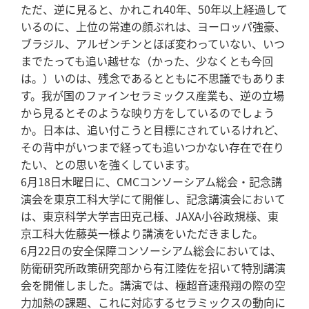
ただ、逆に見ると、かれこれ40年、50年以上経過して
いるのに、上位の常連の顔ぶれは、ヨーロッパ強豪、
ブラジル、アルゼンチンとほぼ変わっていない、いつ
までたっても追い越せな（かった、少なくとも今回
は。）いのは、残念であるとともに不思議でもありま
す。我が国のファインセラミックス産業も、逆の立場
から見るとそのような映り方をしているのでしょう
か。日本は、追い付こうと目標にされているけれど、
その背中がいつまで経っても追いつかない存在で在り
たい、との思いを強くしています。
6月18日木曜日に、CMCコンソーシアム総会・記念講
演会を東京工科大学にて開催し、記念講演会において
は、東京科学大学吉田克己様、JAXA小谷政規様、東
京工科大佐藤英一様より講演をいただきました。
6月22日の安全保障コンソーシアム総会においては、
防衛研究所政策研究部から有江陸佐を招いて特別講演
会を開催しました。講演では、極超音速飛翔の際の空
力加熱の課題、これに対応するセラミックスの動向に