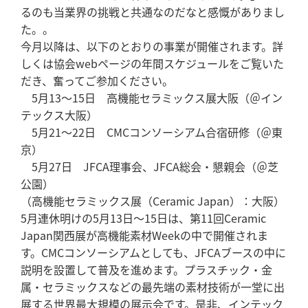
るのも当業界の挑戦と共通なのだなと感慨がありまし
た。。
今月以降は、以下のとおりの事業が開催されます。詳
しくは協会webページの年間スケジュールをご覧いた
だき、奮ってご参加ください。
5月13～15日 高機能セラミックス展大阪（＠イン
テックス大阪）
5月21～22日 CMCコンソーシアム合宿研修（＠東
京）
5月27日 JFCA理事会、JFCA総会・懇親会（＠芝
公園）
（高機能セラミックス展（Ceramic Japan）：大阪）
5月連休明けの5月13日～15日は、第11回Ceramic
Japan関西展が高機能素材Weekの中で開催されま
す。CMCコンソーシアムとしても、JFCAブースの中に
説明を設置して普及を進めます。プラスチック・金
属・セラミックスなどの最先端の素材技術が一堂に出
展する世界最大規模の展示会です。是非、インテック