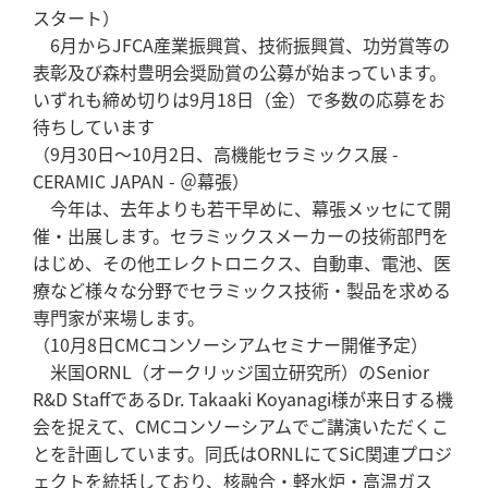
スタート）
6月からJFCA産業振興賞、技術振興賞、功労賞等の
表彰及び森村豊明会奨励賞の公募が始まっています。
いずれも締め切りは9月18日（金）で多数の応募をお
待ちしています
（9月30日～10月2日、高機能セラミックス展 -
CERAMIC JAPAN - ＠幕張）
今年は、去年よりも若干早めに、幕張メッセにて開
催・出展します。セラミックスメーカーの技術部門を
はじめ、その他エレクトロニクス、自動車、電池、医
療など様々な分野でセラミックス技術・製品を求める
専門家が来場します。
（10月8日CMCコンソーシアムセミナー開催予定）
米国ORNL（オークリッジ国立研究所）のSenior
R&D StaffであるDr. Takaaki Koyanagi様が来日する機
会を捉えて、CMCコンソーシアムでご講演いただくこ
とを計画しています。同氏はORNLにてSiC関連プロジ
ェクトを統括しており、核融合・軽水炉・高温ガス