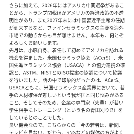
さらに加えて、2026年にはアメリカ中間選挙があるこ
とから、トランプ関税ほかアメリカの経済政策の不透
明性があり、また2027年末には中国習近平主席の任期
が到来するなど、ファインセラミックスの主要な海外
市場での動きからも目が離せません。本年も、何とぞ
よろしくお願いします。
先月は、小職自身、着任して初めてアメリカを訪れる
機会を得ました。米国セラミック協会（ACerS）、米
国先進セラミックス協会（USACA）との協力連携の確
認と、ASTM、NISTとのISO提案の協調について協議
を行いました。話の中で印象的だったのは、ACerS、
USACAともに、米国セラミックス産業界において、若
手の人材確保が難しいという我が国と同じ悩みがある
こと、そしてそのため、企業の専門家（先輩）が若い
学生相手にトレーニング（という名の青田刈り!?）を
しているとのことでした。
良い機会なので、こちらからの「今の若者は、新聞、
テレビを見ない。だから、SNSなどの媒体の方がよく