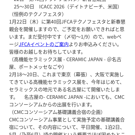
25～30日 ICACC 2026（デイトナビーチ、米国）
（恒例のテクノフェスタ）
1月22日（木）に第40回JFCAテクノフェスタと新春懇
親会を開催しますので、ご予定をお願いできればと思
います。まだ受付中です（〆切～1/9）ので、webペ
ージ
JFCAイベントのご案内
よりお申込みください。
皆様のお越しをお待ちしています。
（高機能セラミックス展 - CERAMIC JAPAN - ＠名古
屋、ポートメッセなごや）
2月18～20日、これまで東京（幕張）、大阪で実施し
てきている高機能セラミックス展を、今年はじめて、
セラミックスの地元である名古屋にて開催いたしま
す。 名古屋の- CERAMIC JAPAN -においても、CMC
コンソーシアムからの出展を行います。
（CMCコンソーシアム基礎講義合宿の企画）
CMCコンソーシアム事業として実施予定の基礎講義合
宿について、その内容について、平日開催、1泊2日、
5月（乃至6月）頃の開催という概要でほぼ固めたとこ