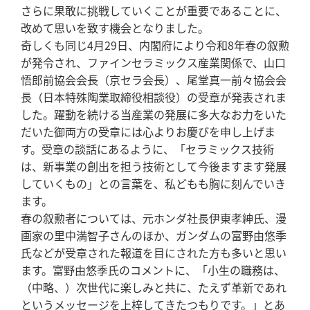
さらに果敢に挑戦していくことが重要であることに、
改めて思いを致す機会となりました。
奇しくも同じ4月29日、内閣府により令和8年春の叙勲
が発令され、ファインセラミックス産業関係で、山口
悟郎前協会会長（京セラ会長）、尾堂真一前々協会会
長（日本特殊陶業取締役相談役）の受章が発表されま
した。躍動を続ける当産業の発展に多大なお力をいた
だいた御両方の受章には心よりお慶びを申し上げま
す。受章の談話にあるように、「セラミックス技術
は、新事業の創出を担う技術として今後ますます発展
していくもの」との言葉を、私どもも胸に刻んでいき
ます。
春の叙勲者については、元ホンダ社長伊東孝紳氏、漫
画家の里中満智子さんのほか、ガンダムの富野由悠季
氏などが受章された報道を目にされた方も多いと思い
ます。富野由悠季氏のコメントに、「小生の職務は、
（中略、）次世代に楽しみと共に、たえず革新であれ
というメッセージを上梓してきたつもりです。」とあ