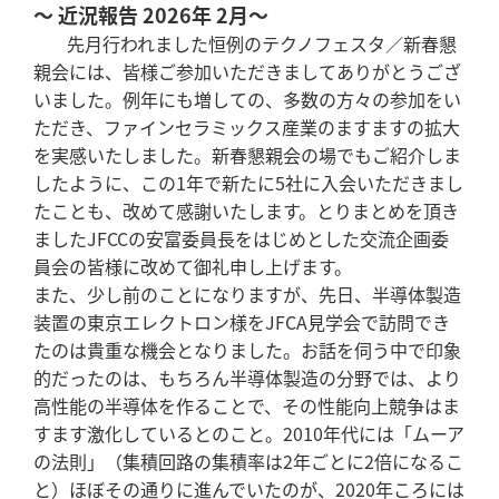
～ 近況報告 2026年 2月～
先月行われました恒例のテクノフェスタ／新春懇
親会には、皆様ご参加いただきましてありがとうござ
いました。例年にも増しての、多数の方々の参加をい
ただき、ファインセラミックス産業のますますの拡大
を実感いたしました。新春懇親会の場でもご紹介しま
したように、この1年で新たに5社に入会いただきまし
たことも、改めて感謝いたします。とりまとめを頂き
ましたJFCCの安富委員長をはじめとした交流企画委
員会の皆様に改めて御礼申し上げます。
また、少し前のことになりますが、先日、半導体製造
装置の東京エレクトロン様をJFCA見学会で訪問でき
たのは貴重な機会となりました。お話を伺う中で印象
的だったのは、もちろん半導体製造の分野では、より
高性能の半導体を作ることで、その性能向上競争はま
すます激化しているとのこと。2010年代には「ムーア
の法則」（集積回路の集積率は2年ごとに2倍になるこ
と）ほぼその通りに進んでいたのが、2020年ころには