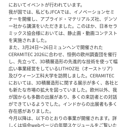
においてイベントが行われています。
我が国では、私どもJFCAでは、イノベーションセミ
ナーを開催し、アプライド・マテリアルズ社、デンソ
ー社から講演をいただきました。このほか、日本セラ
ミックス協会様においては、静止画・動画コンテスト
を実施されました。
また、3月24日～26日ミュンヘンで開催された
CERAMITEC 2026に合わせ、恒例の欧州調査団を催行
し、先立って、3D積層造形の先進的な技術を使って幅
広い事業経営をしているLITHOZ社（オーストリア）
及びウィーン工科大学を訪問しました。CERAMITEC
においては、3D積層造形に関する展示が多く、各社と
も新たな市場の拡大を図っていました。欧州以外、我
が国からも多数の出展があり、多くの来訪者との対話
ができているようでした。インドからの出展者も多く
存在感がありました。
今月以降は、以下のとおりの事業が開催されます。詳
しくは協会webページの年間スケジュールをご覧いた