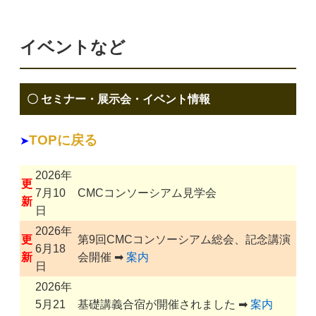
イベントなど
〇 セミナー・展示会・イベント情報
TOPに戻る
➤
2026年
更
7月10
CMCコンソーシアム見学会
新
日
2026年
更
第9回CMCコンソーシアム総会、記念講演
6月18
新
会開催 ➡
案内
日
2026年
5月21
基礎講義合宿が開催されました ➡
案内