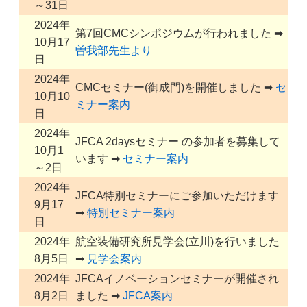
～31日
2024年
第7回CMCシンポジウムが行われました ➡
10月17
曽我部先生より
日
2024年
CMCセミナー(御成門)を開催しました ➡
セ
10月10
ミナー案内
日
2024年
JFCA 2daysセミナー の参加者を募集して
10月1
います ➡
セミナー案内
～2日
2024年
JFCA特別セミナーにご参加いただけます
9月17
➡
特別セミナー案内
日
2024年
航空装備研究所見学会(立川)を行いました
8月5日
➡
見学会案内
2024年
JFCAイノベーションセミナーが開催され
8月2日
ました ➡
JFCA案内