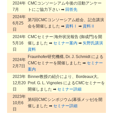
2024年
CMCコンソーシアム今後の活動アンケー
7月
トにご協力下さい ➡
回答先
2024年
第7回CMCコンソーシアム総会、記念講演
6月25
会を開催しました ➡
資料Ⅰ
➡
資料Ⅱ
日
2024年
CMCセミナー:海外状況報告 (御成門)を開
5月16
催しました ➡
セミナー案内
➡
矢野氏講演
日
資料
Fraunhofer研究機構, Dr. J. Schmidt による
2024年
CMCセミナーを開催しました ➡
セミナー
2月7日
案内
2023年
Binner教授の紹介により、Bordeaux大,
12月20
Prof. G. L. Vignoles によるCMCセミナーを
日
開催しました ➡
セミナー詳細
2023年
第6回CMCシンポジウム(幕張メッセ)を開
10月6
催しました ➡
セミナー詳細
日