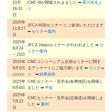
10月
CMC-IIIが開催されまました ➡
香川先生よ
26-31
り
日
2025年
JFCA 特別セミナー にご参加いただけます
11月17
➡
セミナー案内
日
2025年
JFCA 2daysセミナー が行われました ➡
セ
9月24
ミナー案内
～25日
2025年
CMCコンソーシアム合宿セミナーに関す
9月5日
るアンケートにご協力願います ➡
リンク
(終
➡
結果抜粋
(10月3日)
了)
2025年
CMCセミナー・見学会(多摩地区)を開催し
9月4日
ました ➡
予告
2025年
CMCセミナー・見学会(北海道)を開催しま
7月23
した ➡
案内
日